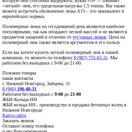
которую они способны выдержать. Буква «Л» — означает
«легкий» люк, его предельная нагрузка 1,5 тонны. Вы также
можете встретить обозначение люка А15 – это эквивалент в
европейских нормах.
Полимерные люки на сегодняшний день являются наиболее
популярными, так как обладают легкой массой и не являются
предметом хищений в отличии от
чугунных люков
. Цена на
полимерный люк также является аргументом в его пользу.
Если вы хотите купить легкий полимерный люк в нашей
компании, то звоните по телефону
8 (987) 755-65-31
. Мы
работаем без выходных с 9-00 до 21-00.
Похожие товары
наши контакты
г. Нижний Новгород, Зайцева, 31
8 (960)
196-40-31
Работаем без выходных с
9-00
до
21-00
ЖБИ-Кольца-НН
ЖБИ кольца НН -
производство и продажа бетонных колец в
Нижнем Новгороде
Карта сайта
Заказать звонок
Оставьте номер телефона
и мы Вам перезвоним