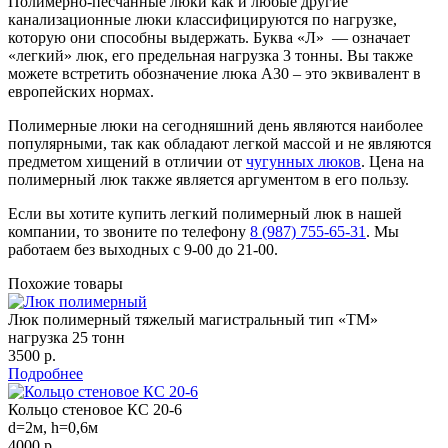
Полимерно-песчанные люки как и любые другие
канализационные люки классифицируются по нагрузке,
которую они способны выдержать. Буква «Л» — означает
«легкий» люк, его предельная нагрузка 3 тонны. Вы также
можете встретить обозначение люка А30 – это эквивалент в
европейских нормах.
Полимерные люки на сегодняшний день являются наиболее
популярными, так как обладают легкой массой и не являются
предметом хищений в отличии от
чугунных люков
. Цена на
полимерный люк также является аргументом в его пользу.
Если вы хотите купить легкий полимерный люк в нашей
компании, то звоните по телефону
8 (987) 755-65-31
. Мы
работаем без выходных с 9-00 до 21-00.
Похожие товары
Люк полимерный тяжелый магистральный тип «ТМ»
нагрузка 25 тонн
3500 р.
Подробнее
Кольцо стеновое КС 20-6
d=2м, h=0,6м
4000 р.