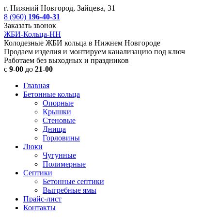
г. Нижний Новгород, Зайцева, 31
8 (960)
196-40-31
Заказать звонок
ЖБИ-Кольца-НН
Колодезные ЖБИ кольца в Нижнем Новгороде
Продаем изделия и монтируем канализацию под ключ
Работаем без выходных и праздников
с
9-00
до
21-00
Главная
Бетонные кольца
Опорные
Крышки
Стеновые
Днища
Горловины
Люки
Чугунные
Полимерные
Септики
Бетонные септики
Выгребные ямы
Прайс-лист
Контакты